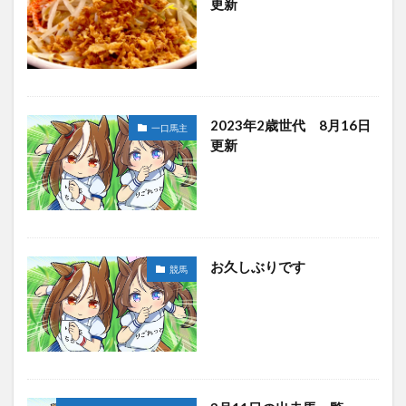
更新
2023年2歳世代 8月16日
一口馬主
更新
お久しぶりです
競馬