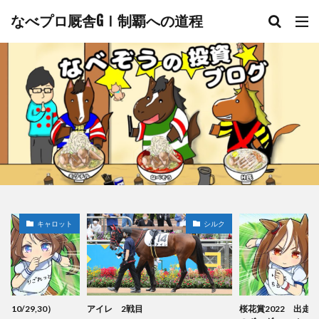
なべプロ厩舎GⅠ制覇への道程
シルク
キャロット
桜花賞2022 出走に必要な収得賞金
キャロット2歳馬更