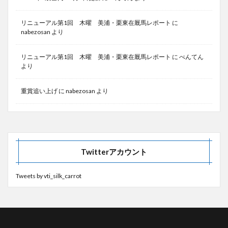
リニューアル第1回 木曜 美浦・栗東在厩馬レポート
に
nabezosan
より
リニューアル第1回 木曜 美浦・栗東在厩馬レポート
に
べんてん
より
重賞追い上げ
に
nabezosan
より
Twitterアカウント
Tweets by vti_silk_carrot