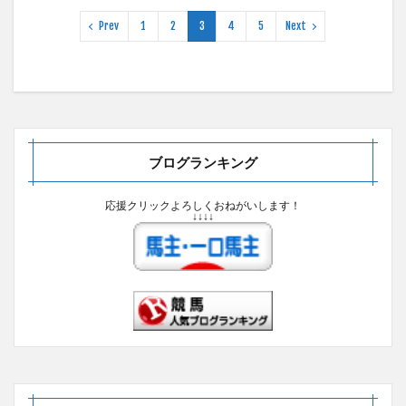
Prev
1
2
3
4
5
Next
ブログランキング
応援クリックよろしくおねがいします！
↓↓↓↓