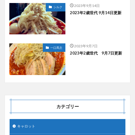
2023年9月14日
シルク
2023年2歳世代 9月14日更新
2023年9月7日
一口馬主
2023年2歳世代 9月7日更新
カテゴリー
キャロット