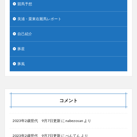
競馬予想
美浦・栗東在厩馬レポート
自己紹介
豚星
豚風
コメント
2023年2歳世代 9月7日更新
に
nabezosan
より
2023年2歳世代 9月7日更新
に
べんてん
より