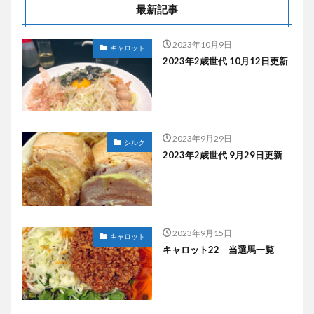
最新記事
2023年10月9日
キャロット
2023年2歳世代 10月12日更新
2023年9月29日
シルク
2023年2歳世代 9月29日更新
2023年9月15日
キャロット
キャロット22 当選馬一覧