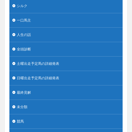
シルク
一口馬主
人生の話
全頭診断
土曜出走予定馬の詳細発表
日曜出走予定馬の詳細発表
最終見解
未分類
競馬