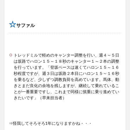
☆
サファル
トレッドミルで軽めのキャンター調整を行い、週４～５日
は坂路でハロン１５～１８秒のキャンター１～２本の調整
を行っています。「登坂ペースは速くてハロン１５～１６
秒程度ですが、週３日は坂路２本目にハロン１５～１６秒
を乗るなど、少しずつ調教負荷を高めています。馬体、動
きとまだ良化の余地を残しますが、継続して乗れているこ
とが一番重要ですし、これまで同様に慎重に乗り進めてい
きたいです」（早来担当者）
⇒怪我してそろそろ1年になりますかね・・・