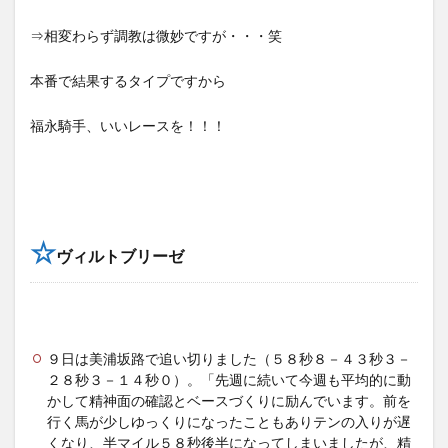
⇒相変わらず調教は微妙ですが・・・笑
本番で結果するタイプですから
福永騎手、いいレースを！！！
☆
ヴィルトブリーゼ
９日は美浦坂路で追い切りました（５８秒８－４３秒３－
２８秒３－１４秒０）。「先週に続いて今週も平均的に動
かして精神面の確認とベースづくりに励んでいます。前を
行く馬が少しゆっくりになったこともありテンの入りが遅
くなり、半マイル５８秒後半になってしまいましたが、精