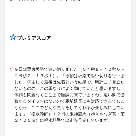
☆
プレミアスコア
９日は栗東坂路で追い切りました（５４秒８－４０秒０－
２６秒２－１３秒１）。「今朝は坂路で追い切りを行いま
した。併走して最後は先着という結果で、時計こそ目立た
ないものの、この馬なりによく動けていたと思いますし、
体調も問題なくここまで順調に来ていますね。速い脚で勝
負するタイプではないので距離延長にも対応できるでしょ
うから、ここでどんな走りをしてくれるか楽しみにしてい
ます」（松永幹師）１２日の阪神競馬（ゆきやなぎ賞・芝
２４００ｍ）に福永騎手で出走を予定しています。