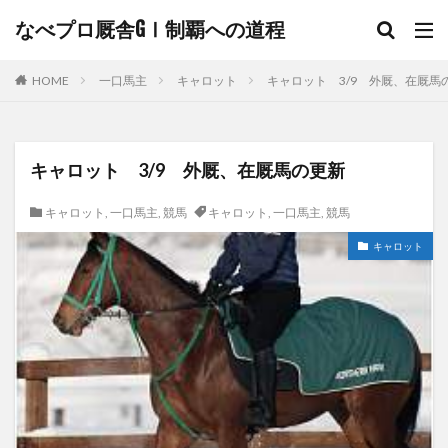
なべプロ厩舎GⅠ制覇への道程
HOME
一口馬主
キャロット
キャロット 3/9 外厩、在厩馬
キャロット 3/9 外厩、在厩馬の更新
キャロット
,
一口馬主
,
競馬
キャロット
,
一口馬主
,
競馬
キャロット