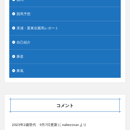
競馬予想
美浦・栗東在厩馬レポート
自己紹介
豚星
豚風
コメント
2023年2歳世代 9月7日更新
に
nabezosan
より