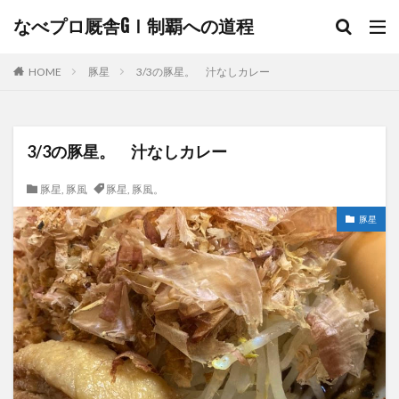
なべプロ厩舎GⅠ制覇への道程
HOME
豚星
3/3の豚星。 汁なしカレー
3/3の豚星。 汁なしカレー
豚星
,
豚風
豚星
,
豚風。
豚星