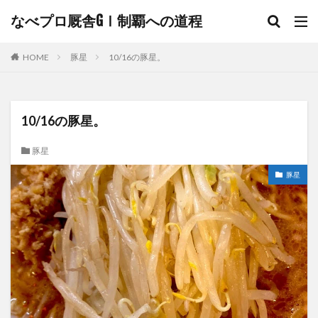
なべプロ厩舎GⅠ制覇への道程
HOME
豚星
10/16の豚星。
10/16の豚星。
豚星
豚星