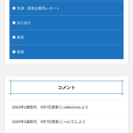
美浦・栗東在厩馬レポート
自己紹介
豚星
豚風
コメント
2023年2歳世代 9月7日更新
に
nabezosan
より
2023年2歳世代 9月7日更新
に
べんてん
より