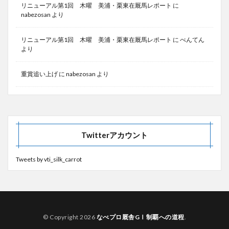
リニューアル第1回 木曜 美浦・栗東在厩馬レポート
に
nabezosan
より
リニューアル第1回 木曜 美浦・栗東在厩馬レポート
に
べんてん
より
重賞追い上げ
に
nabezosan
より
Twitterアカウント
Tweets by vti_silk_carrot
© Copyright 2026
なべプロ厩舎GⅠ制覇への道程
.