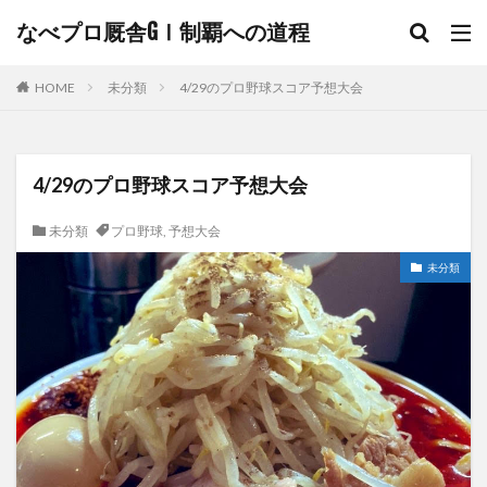
なべプロ厩舎GⅠ制覇への道程
HOME
未分類
4/29のプロ野球スコア予想大会
4/29のプロ野球スコア予想大会
未分類
プロ野球
,
予想大会
未分類