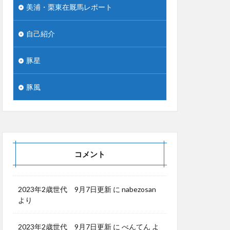
美浦・栗東在厩馬レポート
自己紹介
豚星
豚風
コメント
2023年2歳世代 9月7日更新
に
nabezosan
より
2023年2歳世代 9月7日更新
に
べんてん
よ