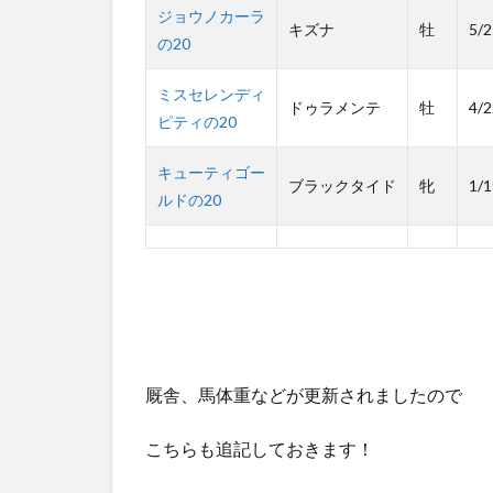
ジョウノカーラ
キズナ
牡
5/2
の20
ミスセレンディ
ドゥラメンテ
牡
4/2
ピティの20
キューティゴー
ブラックタイド
牝
1/1
ルドの20
厩舎、馬体重などが更新されましたので
こちらも追記しておきます！