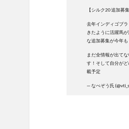
【シルク20 追加募
去年インディゴブラ
きたように活躍馬が
な追加募集が今年も
まだ全情報が出てな
す！そして自分がど
載予定
— なべぞう氏 (@vti_sil