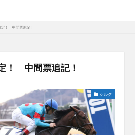
決定！ 中間票追記！
決定！ 中間票追記！
シルク