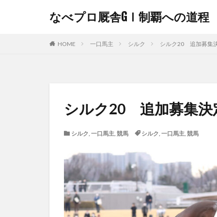
なべプロ厩舎GⅠ制覇への道程
HOME
一口馬主
シルク
シルク20 追加募集
シルク20 追加募集
シルク
,
一口馬主
,
競馬
シルク
,
一口馬主
,
競馬