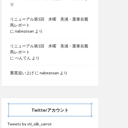
り
リニューアル第1回 木曜 美浦・栗東在厩
馬レポート
に
nabezosan
より
リニューアル第1回 木曜 美浦・栗東在厩
馬レポート
に
べんてん
より
重賞追い上げ
に
nabezosan
より
Twitterアカウント
Tweets by vti_silk_carrot