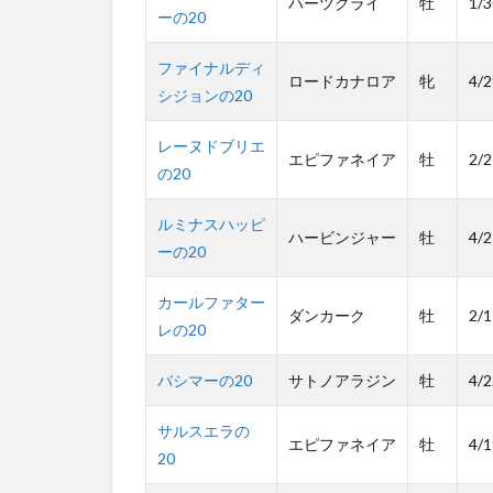
ハーツクライ
牡
1/3
ーの20
ファイナルディ
ロードカナロア
牝
4/2
シジョンの20
レーヌドブリエ
エピファネイア
牡
2/2
の20
ルミナスハッピ
ハービンジャー
牡
4/2
ーの20
カールファター
ダンカーク
牡
2/1
レの20
バシマーの20
サトノアラジン
牡
4/2
サルスエラの
エピファネイア
牡
4/1
20