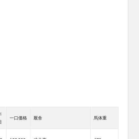
！
年
一口価格
厩舎
馬体重
日