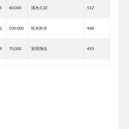
5
60,000
清水久詞
512
2
100,000
松永幹夫
468
9
70,000
安田翔伍
493