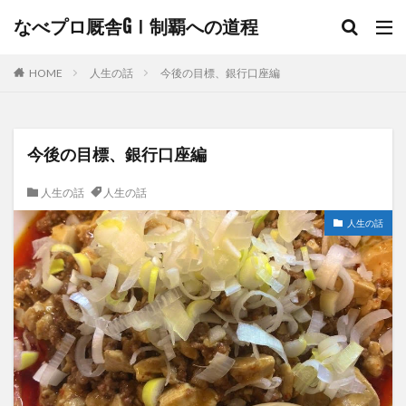
なべプロ厩舎GⅠ制覇への道程
HOME
人生の話
今後の目標、銀行口座編
今後の目標、銀行口座編
人生の話
人生の話
人生の話