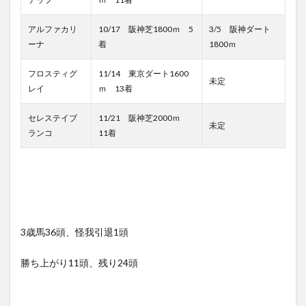
アルファカリ
10/17 阪神芝1800ｍ 5
3/5 阪神ダート
ーナ
着
1800ｍ
フロスティグ
11/14 東京ダート1600
未定
レイ
ｍ 13着
セレステイブ
11/21 阪神芝2000ｍ
未定
ランコ
11着
3歳馬36頭、怪我引退1頭
勝ち上がり11頭、残り24頭