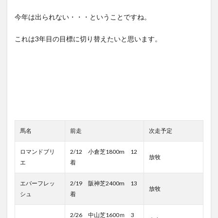
今年は出られない・・・ということですね。
これは3年目の目標に切り替えたいと思います。
馬名
前走
次走予定
ロマンドブリ
2/12 小倉芝1800m 12
放牧
エ
着
エバーフレッ
2/19 阪神芝2400m 13
放牧
シュ
着
2/26 中山芝1600ｍ 3