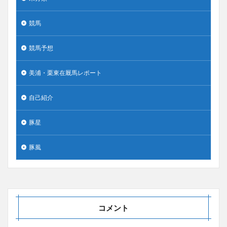
競馬
競馬予想
美浦・栗東在厩馬レポート
自己紹介
豚星
豚風
コメント