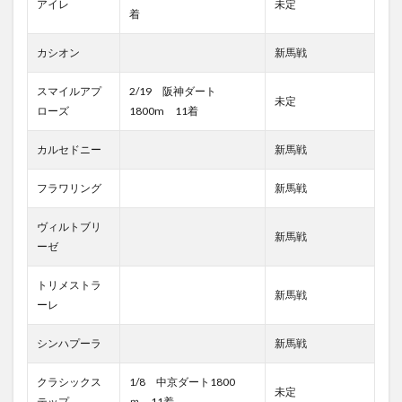
アイレ
未定
着
カシオン
新馬戦
スマイルアプ
2/19 阪神ダート
未定
ローズ
1800m 11着
カルセドニー
新馬戦
フラワリング
新馬戦
ヴィルトブリ
新馬戦
ーゼ
トリメストラ
新馬戦
ーレ
シンハプーラ
新馬戦
クラシックス
1/8 中京ダート1800
未定
テップ
ｍ 11着