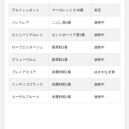
アルトシュタット
マーガレットＳ10着
未定
パンドレア
こぶし賞6着
放牧中
カミニートデルレイ
セントポーリア賞5着
放牧中
ローブエリタージュ
新馬戦1着
放牧中
グリューヴルム
新馬戦1着
放牧中
プレミアスコア
未勝利戦1着
ゆきやなぎ賞
インディゴブラック
未勝利戦1着
放牧中
エーデルブルーメ
未勝利戦1着
放牧中