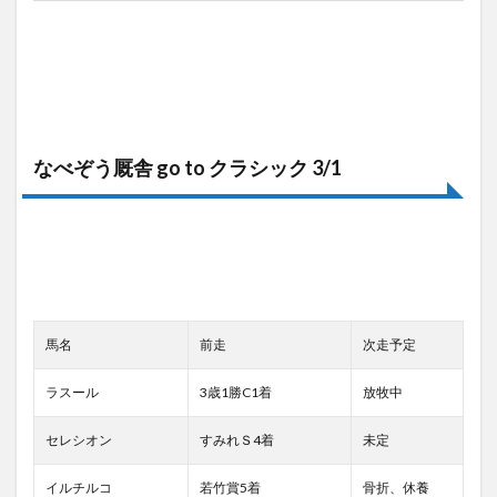
なべぞう厩舎 go to クラシック 3/1
馬名
前走
次走予定
ラスール
3歳1勝C1着
放牧中
セレシオン
すみれＳ4着
未定
イルチルコ
若竹賞5着
骨折、休養