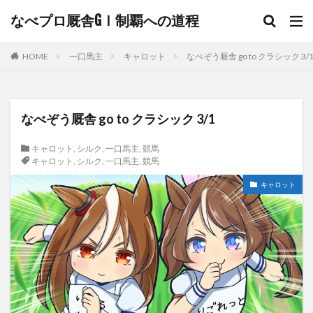
なべプロ厩舎GⅠ制覇への道程
HOME
一口馬主
キャロット
なべぞう厩舎 go to クラシック 3/
なべぞう厩舎 go to クラシック 3/1
キャロット
,
シルク
,
一口馬主
,
競馬
キャロット
,
シルク
,
一口馬主
,
競馬
キャロット