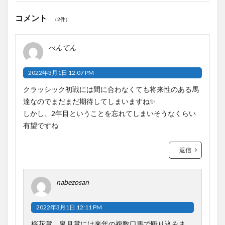
コメント
（2件）
べんてん
2022年3月1日 12:07 PM
クラッシック初戦には間に合わなくても将来性のある馬
達なのでまだまだ期待してしまいますね✨
しかし、2年目ということを忘れてしまいそうなくらい
有望ですね
返信
nabezosan
2022年3月1日 12:11 PM
桜花賞、皐月賞には来年の複数口馬で殴り込みま