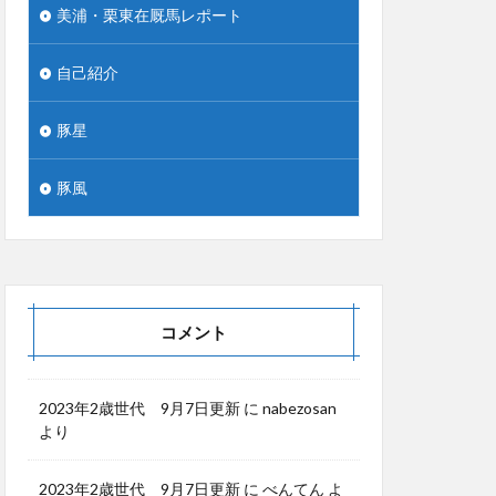
美浦・栗東在厩馬レポート
自己紹介
豚星
豚風
コメント
2023年2歳世代 9月7日更新
に
nabezosan
より
2023年2歳世代 9月7日更新
に
べんてん
よ