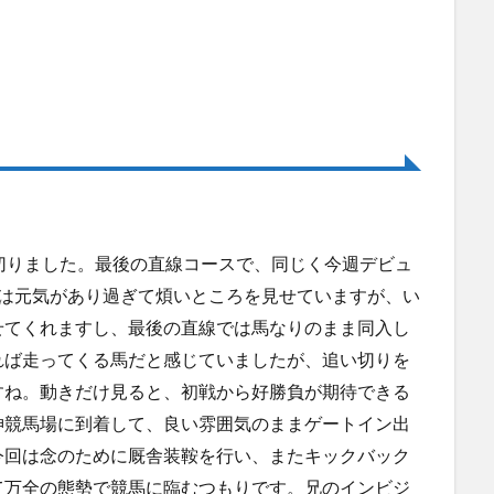
切りました。最後の直線コースで、同じく今週デビュ
段は元気があり過ぎて煩いところを見せていますが、い
せてくれますし、最後の直線では馬なりのまま同入し
れば走ってくる馬だと感じていましたが、追い切りを
すね。動きだけ見ると、初戦から好勝負が期待できる
神競馬場に到着して、良い雰囲気のままゲートイン出
今回は念のために厩舎装鞍を行い、またキックバック
て万全の態勢で競馬に臨むつもりです。兄のインビジ