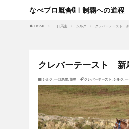
なべプロ厩舎GⅠ制覇への道程
HOME
一口馬主
シルク
クレバーテースト 
クレバーテースト 新
シルク
,
一口馬主
,
競馬
クレバーテースト
,
シルク
,
一