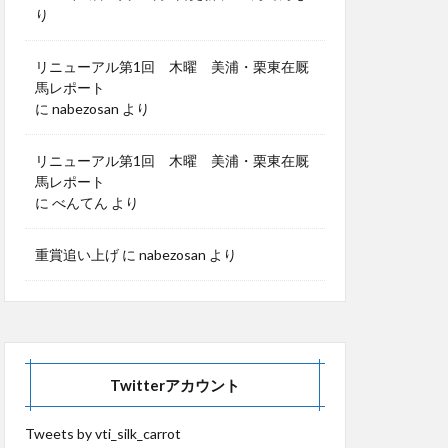
り
リニューアル第1回 木曜 美浦・栗東在厩
馬レポート
に
nabezosan
より
リニューアル第1回 木曜 美浦・栗東在厩
馬レポート
に
べんてん
より
重賞追い上げ
に
nabezosan
より
Twitterアカウント
Tweets by vti_silk_carrot