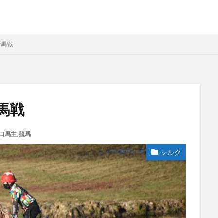
新馬戦
馬戦
口馬主
,
競馬
シルク