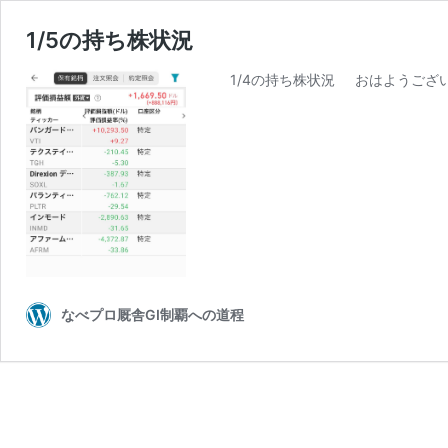
1/5の持ち株状況
1/4の持ち株状況 おはようござい
なべプロ厩舎GⅠ制覇への道程